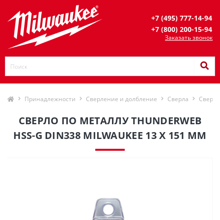
+7 (495) 777-14-94
+7 (800) 200-15-94
Заказать звонок
Принадлежности
Сверление и долбление
Сверла
Сверла
СВЕРЛО ПО МЕТАЛЛУ THUNDERWEB
HSS-G DIN338 MILWAUKEE 13 X 151 ММ