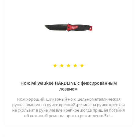
Нож Milwaukee HARDLINE с фиксированным
лезвием
Нож хороший. шикарный нож ,цельнометаллическая
ручка .пластик на ручке крепкий ,резина на ручке крепкая
не скользит в руке .лезвие крепкое .когда пришёл потачил
об кожаный ремень -просто режит легко 5+!. ..