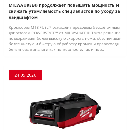
MILWAUKEE® продолжает повышать мощность и
снижать утомляемость специалистов по уходу за
ландшафтом
Кромкорез M18 FUEL™ оснащён передовым бесщёточным
двигателем POWERSTATE™ от MILWAUKEE®. Такое решение
поддерживает более высокую скорость ножа, обеспечивая
более чистую и быструю обработку кромок и превосходя
бензиновые аналоги как по мощности, так и по э..
24.05.2026