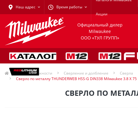
Наш адрес
Время работы
Акции
Официальный дилер
Milwaukee
ООО «ТУЛ ГРУПП»
Принадлежности
Сверление и долбление
Сверла
Сверло по металлу THUNDERWEB HSS-G DIN338 Milwaukee 3.8 X 75
СВЕРЛО ПО МЕТАЛЛ