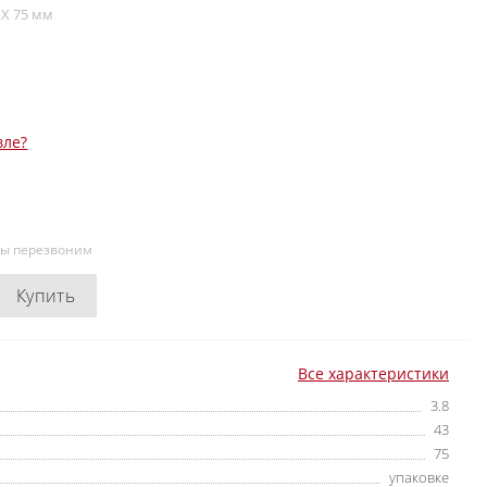
X 75 мм
вле?
мы перезвоним
Купить
Все характеристики
3.8
43
75
упаковке