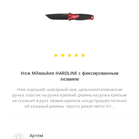
Нож Milwaukee HARDLINE с фиксированным
лезвием
Нож хороший. шикарный нож ,цельнометаллическая
ручка .пластик на ручке крепкий ,резина на ручке крепкая
не скользит в руке .лезвие крепкое .когда пришёл потачил
об кожаный ремень -просто режит легко 5+!. ..
Артем