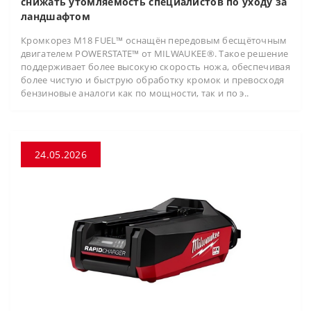
снижать утомляемость специалистов по уходу за
ландшафтом
Кромкорез M18 FUEL™ оснащён передовым бесщёточным
двигателем POWERSTATE™ от MILWAUKEE®. Такое решение
поддерживает более высокую скорость ножа, обеспечивая
более чистую и быструю обработку кромок и превосходя
бензиновые аналоги как по мощности, так и по э..
24.05.2026