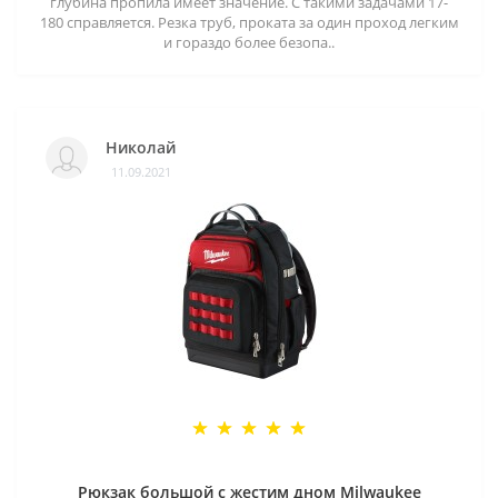
глубина пропила имеет значение. С такими задачами 17-
180 справляется. Резка труб, проката за один проход легким
и гораздо более безопа..
Николай
11.09.2021
Рюкзак большой с жестим дном Milwaukee