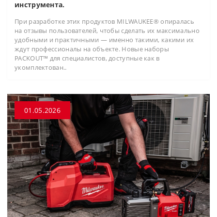
инструмента.
При разработке этих продуктов MILWAUKEE® опиралась
на отзывы пользователей, чтобы сделать их максимально
удобными и практичными — именно такими, какими их
ждут профессионалы на объекте. Новые наборы
PACKOUT™ для специалистов, доступные как в
укомплектован..
01.05.2026