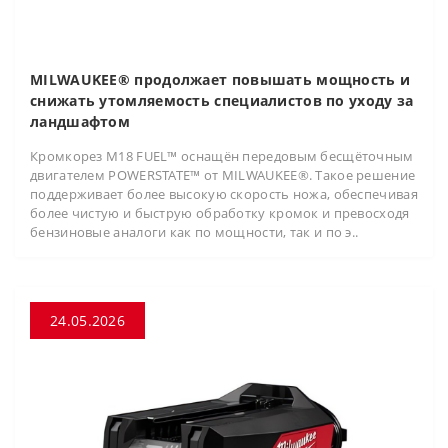
MILWAUKEE® продолжает повышать мощность и
снижать утомляемость специалистов по уходу за
ландшафтом
Кромкорез M18 FUEL™ оснащён передовым бесщёточным
двигателем POWERSTATE™ от MILWAUKEE®. Такое решение
поддерживает более высокую скорость ножа, обеспечивая
более чистую и быструю обработку кромок и превосходя
бензиновые аналоги как по мощности, так и по э..
24.05.2026