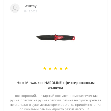
Бештау
18.12.2022
Нож Milwaukee HARDLINE с фиксированным
лезвием
Нож хороший. шикарный нож ,цельнометаллическая
ручка .пластик на ручке крепкий ,резина на ручке крепкая
не скользит в руке .лезвие крепкое .когда пришёл потачил
об кожаный ремень -просто режит легко 5+!. ..