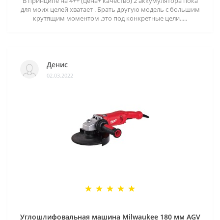
В принципе на 4++ (цена+ качество) 2 аккумулятора пока
для моих целей хватает . Брать другую модель с большим
крутящим моментом ,это под конкретные цели.....
Денис
02.03.2022
Углошлифовальная машина Milwaukee 180 мм AGV