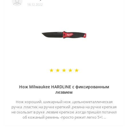
18.12.2022
Нож Milwaukee HARDLINE с фиксированным
лезвием
Нож хороший. шикарный нож ,цельнометаллическая
ручка .пластик на ручке крепкий ,резина на ручке крепкая
не скользит в руке .лезвие крепкое .когда пришёл потачил
об кожаный ремень -просто режит легко 5+!. ..