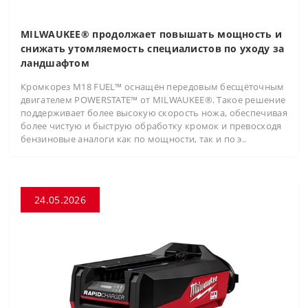
MILWAUKEE® продолжает повышать мощность и
снижать утомляемость специалистов по уходу за
ландшафтом
Кромкорез M18 FUEL™ оснащён передовым бесщёточным
двигателем POWERSTATE™ от MILWAUKEE®. Такое решение
поддерживает более высокую скорость ножа, обеспечивая
более чистую и быструю обработку кромок и превосходя
бензиновые аналоги как по мощности, так и по э..
24.05.2026