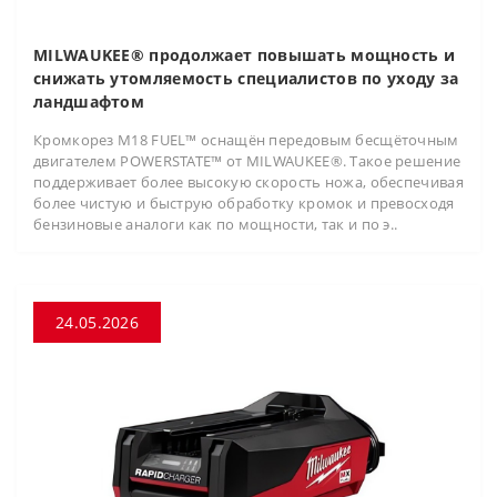
MILWAUKEE® продолжает повышать мощность и
снижать утомляемость специалистов по уходу за
ландшафтом
Кромкорез M18 FUEL™ оснащён передовым бесщёточным
двигателем POWERSTATE™ от MILWAUKEE®. Такое решение
поддерживает более высокую скорость ножа, обеспечивая
более чистую и быструю обработку кромок и превосходя
бензиновые аналоги как по мощности, так и по э..
24.05.2026