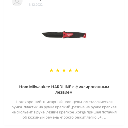
18.12.2022
Нож Milwaukee HARDLINE с фиксированным
лезвием
Нож хороший. шикарный нож ,цельнометаллическая
ручка .пластик на ручке крепкий ,резина на ручке крепкая
не скользит в руке .лезвие крепкое .когда пришёл потачил
об кожаный ремень -просто режит легко 5+!. ..