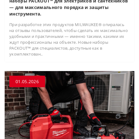
наборы PACKOUT™ для электриков и сантехников
— для максимального порядка и защиты
инструмента.
При разработке этих продуктов MILWAUKEE® опиралась
на отзывы пользователей, чтобы сделать их максимально
удобными и практичными — именно такими, какими их
ждут профессионалы на объекте. Новые наборы
PACKOUT™ для специалистов, доступные как в
укомплектован..
01.05.2026