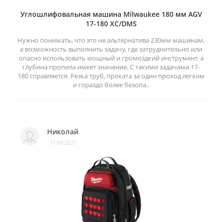
Углошлифовальная машина Milwaukee 180 мм AGV
17-180 XC/DMS
Нужно понимать, что это не альтернатива 230мм машинам,
а возможность выполнить задачу, где затруднительно или
опасно использовать мощный и громоздкий инструмент, а
глубина пропила имеет значение. С такими задачами 17-
180 справляется. Резка труб, проката за один проход легким
и гораздо более безопа..
Николай
11.09.2021