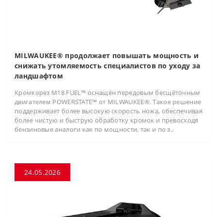
MILWAUKEE® продолжает повышать мощность и
снижать утомляемость специалистов по уходу за
ландшафтом
Кромкорез M18 FUEL™ оснащён передовым бесщёточным
двигателем POWERSTATE™ от MILWAUKEE®. Такое решение
поддерживает более высокую скорость ножа, обеспечивая
более чистую и быструю обработку кромок и превосходя
бензиновые аналоги как по мощности, так и по э..
24.05.2026