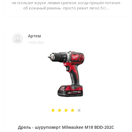
не скользит в руке .лезвие крепкое .когда пришёл потачил
об кожаный ремень -просто режит легко 5+!. ..
Артем
14.03.2022
Дрель - шуруповерт Milwaukee M18 BDD-202C