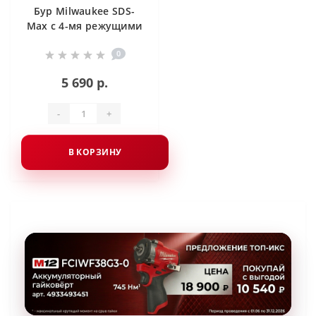
Бур Milwaukee SDS-
Max с 4-мя режущими
кромками 14 X 340 мм
0
5 690 р.
-
+
В КОРЗИНУ