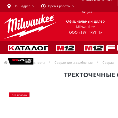
Наш адрес
Время работы
Акции
Официальный дилер
Milwaukee
ООО «ТУЛ ГРУПП»
Принадлежности
Сверление и долбление
Сверла
ТРЕХТОЧЕЧНЫЕ С
Хит продаж