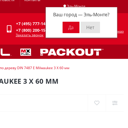
Эль-Монте
Ваш город —
Эль-Монте
?
Личный кабинет
+7 (495) 777-14-94
0
0 р.
+7 (800) 200-15-94
Оформить заказ
Заказать звонок
о дереву DIN 7487 E Milwaukee 3 Х 60 мм
AUKEE 3 Х 60 ММ