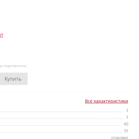
е?
мы перезвоним
Купить
Все характеристики
3
3
60
33
упаковке