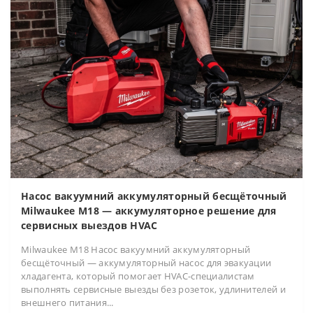
Насос вакуумний аккумуляторный бесщёточный
Milwaukee M18 — аккумуляторное решение для
сервисных выездов HVAC
Milwaukee M18 Насос вакуумний аккумуляторный
бесщёточный — аккумуляторный насос для эвакуации
хладагента, который помогает HVAC-специалистам
выполнять сервисные выезды без розеток, удлинителей и
внешнего питания...