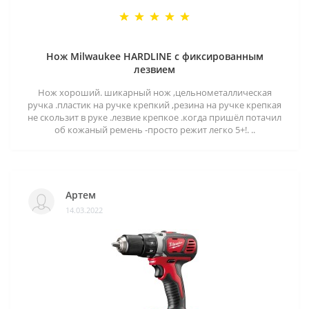
Нож Milwaukee HARDLINE с фиксированным
лезвием
Нож хороший. шикарный нож ,цельнометаллическая
ручка .пластик на ручке крепкий ,резина на ручке крепкая
не скользит в руке .лезвие крепкое .когда пришёл потачил
об кожаный ремень -просто режит легко 5+!. ..
Артем
14.03.2022