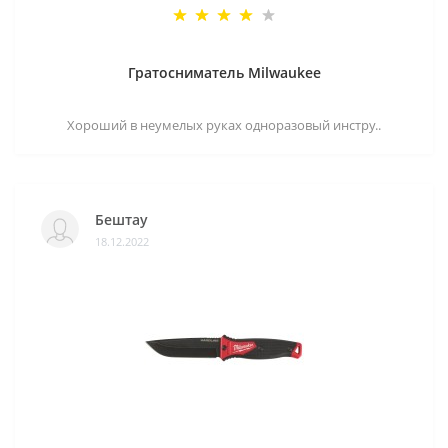
Гратосниматель Milwaukee
Хороший в неумелых руках одноразовый инстру..
Бештау
18.12.2022