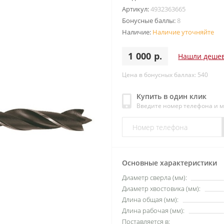
Артикул:
4932363665
Бонусные баллы:
8
Наличие:
Наличие уточняйте
1 000 р.
Нашли деше
Цена в бонусных баллах: 540
Купить в один клик
Введите номер телефона и 
Основные характеристики
Диаметр сверла (мм):
Диаметр хвостовика (мм):
Длина общая (мм):
Длина рабочая (мм):
Поставляется в: