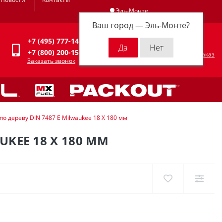
Эль-Монте
Ваш город —
Эль-Монте
?
Личный кабинет
+7 (495) 777-14-94
0
0 р.
+7 (800) 200-15-94
Оформить заказ
Заказать звонок
о дереву DIN 7487 E Milwaukee 18 X 180 мм
UKEE 18 X 180 ММ