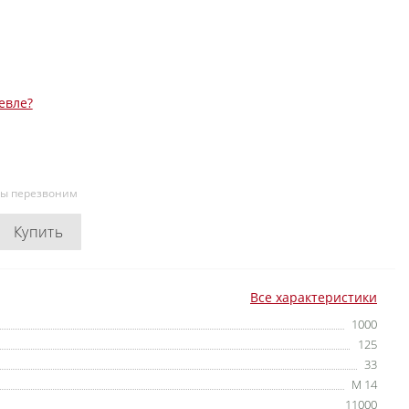
евле?
мы перезвоним
Купить
Все характеристики
1000
125
33
M 14
11000