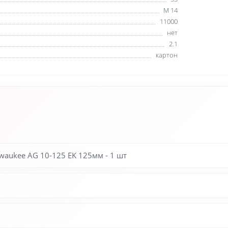
M 14
11000
нет
2.1
картон
aukee AG 10-125 EK 125мм - 1 шт