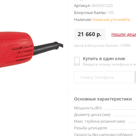
Артикул:
4933451220
Бонусные баллы:
195
Наличие:
Наличие уточняйте
21 660 р.
Нашли деш
Цена в бонусных баллах: 12990
Купить в один клик
Введите номер телефона и 
Основные характеристики
Мощность (Вт):
Диаметр диска (мм):
Макс. глубина резания (мм):
Резьба шпинделя:
Скорость без нагрузки (об/мин):