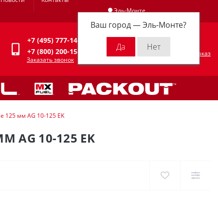
Эль-Монте
Ваш город —
Эль-Монте
?
Личный кабинет
+7 (495) 777-14-94
0
0 р.
+7 (800) 200-15-94
Оформить заказ
Заказать звонок
 125 мм AG 10-125 EK
 AG 10-125 EK