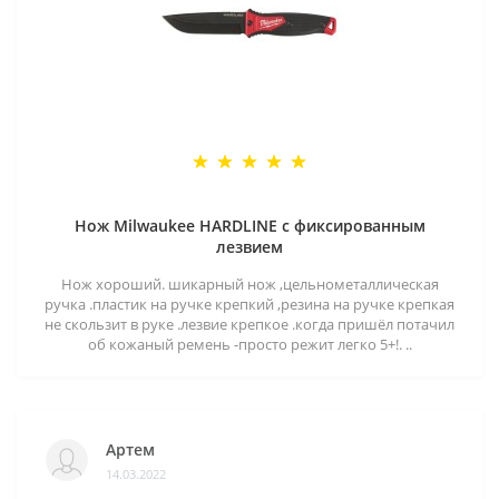
Нож Milwaukee HARDLINE с фиксированным
лезвием
Нож хороший. шикарный нож ,цельнометаллическая
ручка .пластик на ручке крепкий ,резина на ручке крепкая
не скользит в руке .лезвие крепкое .когда пришёл потачил
об кожаный ремень -просто режит легко 5+!. ..
Артем
14.03.2022