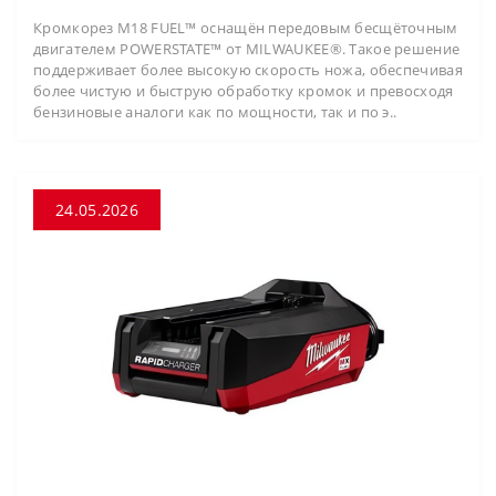
Кромкорез M18 FUEL™ оснащён передовым бесщёточным
двигателем POWERSTATE™ от MILWAUKEE®. Такое решение
поддерживает более высокую скорость ножа, обеспечивая
более чистую и быструю обработку кромок и превосходя
бензиновые аналоги как по мощности, так и по э..
24.05.2026