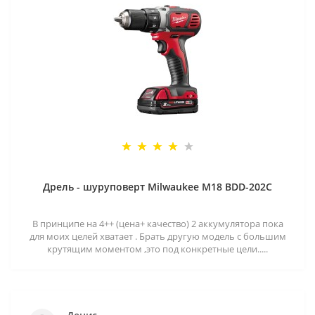
Дрель - шуруповерт Milwaukee M18 BDD-202C
В принципе на 4++ (цена+ качество) 2 аккумулятора пока
для моих целей хватает . Брать другую модель с большим
крутящим моментом ,это под конкретные цели.....