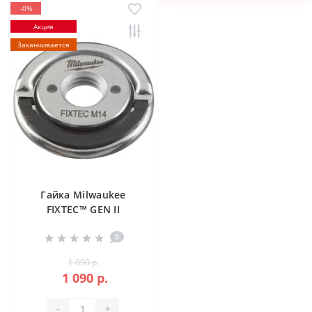
-0%
Акция
Заканчивается
Гайка Milwaukee
FIXTEC™ GEN II
0
1 090 р.
1 090 р.
-
+