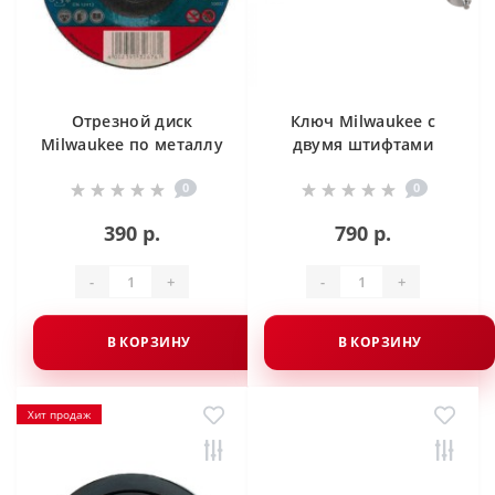
Отрезной диск
Ключ Milwaukee с
Milwaukee по металлу
двумя штифтами
SC 42 / 180 X 3 X 22.2
изогнутый для
0
0
мм
стальных щеток
390 р.
790 р.
-
+
-
+
В КОРЗИНУ
В КОРЗИНУ
Хит продаж