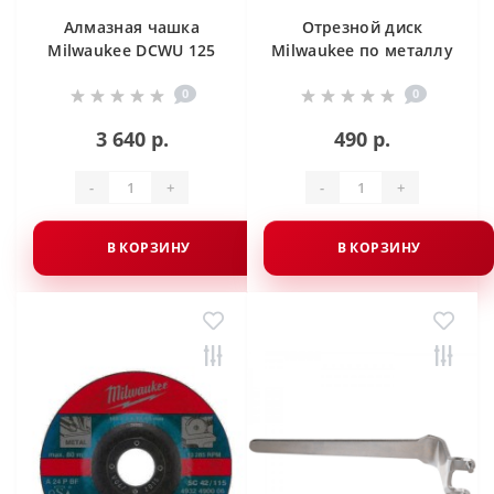
Алмазная чашка
Отрезной диск
Milwaukee DCWU 125
Milwaukee по металлу
4932451186
SCS 41 / 180 X 1.5 X
0
0
22.2 мм
3 640 р.
490 р.
-
+
-
+
В КОРЗИНУ
В КОРЗИНУ