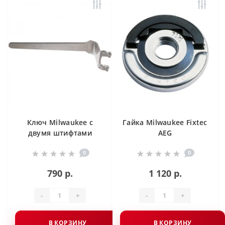
Ключ Milwaukee с
Гайка Milwaukee Fixtec
двумя штифтами
AEG
изогнутый для
0
0
стальных щеток
790 р.
1 120 р.
-
+
-
+
В КОРЗИНУ
В КОРЗИНУ