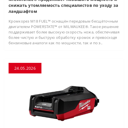
снижать утомляемость специалистов по уходу за
ландшафтом
Кромкорез M18 FUEL™ оснащён передовым бесщёточным
двигателем POWERSTATE™ от MILWAUKEE®. Такое решение
поддерживает более высокую скорость ножа, обеспечивая
более чистую и быструю обработку кромок и превосходя
бензиновые аналоги как по мощности, так и по э..
24.05.2026