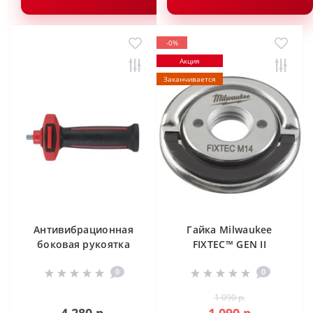
-0%
Акция
Заканчивается
Антивибрационная
Гайка Milwaukee
боковая рукоятка
FIXTEC™ GEN II
Milwaukee
0
0
1 090 р.