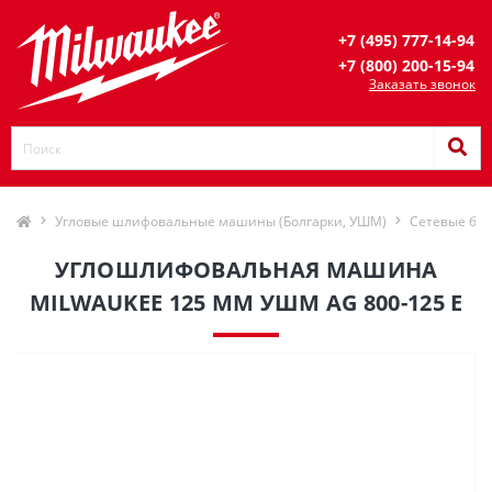
+7 (495) 777-14-94
+7 (800) 200-15-94
Заказать звонок
Угловые шлифовальные машины (Болгарки, УШМ)
Сетевые бол
УГЛОШЛИФОВАЛЬНАЯ МАШИНА
MILWAUKEE 125 ММ УШМ AG 800-125 E