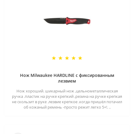
Нож Milwaukee HARDLINE с фиксированным
лезвием
Нож хороший. шикарный нож ,цельнометаллическая
ручка .пластик на ручке крепкий ,резина на ручке крепкая
не скользит в руке .лезвие крепкое .когда пришёл потачил
об кожаный ремень -просто режит легко 5+!. ..