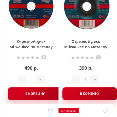
Отрезной диск
Отрезной диск
Milwaukee по металлу
Milwaukee по металлу
SCS 41 / 180 X 1.5 X
SC 42 / 180 X 3 X 22.2
0
0
22.2 мм
мм
490 р.
390 р.
-
+
-
+
В КОРЗИНУ
В КОРЗИНУ
Хит продаж