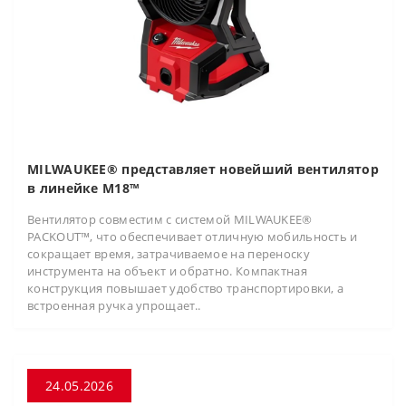
MILWAUKEE® представляет новейший вентилятор
в линейке M18™
Вентилятор совместим с системой MILWAUKEE®
PACKOUT™, что обеспечивает отличную мобильность и
сокращает время, затрачиваемое на переноску
инструмента на объект и обратно. Компактная
конструкция повышает удобство транспортировки, а
встроенная ручка упрощает..
24.05.2026