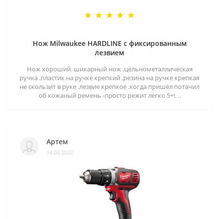
Нож Milwaukee HARDLINE с фиксированным
лезвием
Нож хороший. шикарный нож ,цельнометаллическая
ручка .пластик на ручке крепкий ,резина на ручке крепкая
не скользит в руке .лезвие крепкое .когда пришёл потачил
об кожаный ремень -просто режит легко 5+!. ..
Артем
14.03.2022