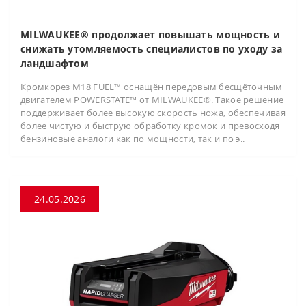
MILWAUKEE® продолжает повышать мощность и
снижать утомляемость специалистов по уходу за
ландшафтом
Кромкорез M18 FUEL™ оснащён передовым бесщёточным
двигателем POWERSTATE™ от MILWAUKEE®. Такое решение
поддерживает более высокую скорость ножа, обеспечивая
более чистую и быструю обработку кромок и превосходя
бензиновые аналоги как по мощности, так и по э..
24.05.2026