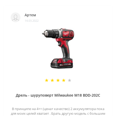
Артем
14.03.2022
Дрель - шуруповерт Milwaukee M18 BDD-202C
В принципе на 4++ (цена+ качество) 2 аккумулятора пока
для моих целей хватает . Брать другую модель с большим