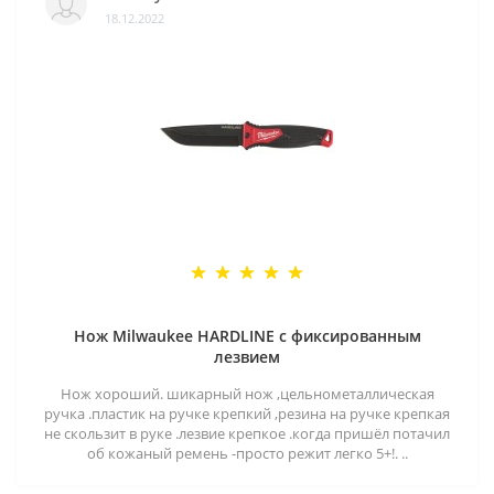
18.12.2022
Нож Milwaukee HARDLINE с фиксированным
лезвием
Нож хороший. шикарный нож ,цельнометаллическая
ручка .пластик на ручке крепкий ,резина на ручке крепкая
не скользит в руке .лезвие крепкое .когда пришёл потачил
об кожаный ремень -просто режит легко 5+!. ..