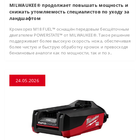
MILWAUKEE® продолжает повышать мощность и
снижать утомляемость специалистов по уходу за
ландшафтом
Кромкорез M18 FUEL™ оснащён передовым бесщёточным
двигателем POWERSTATE™ от MILWAUKEE®. Такое решение
поддерживает более высокую скорость ножа, обеспечивая
более чистую и быструю обработку кромок и превосходя
бензиновые аналоги как по мощности, так и по э..
24.05.2026