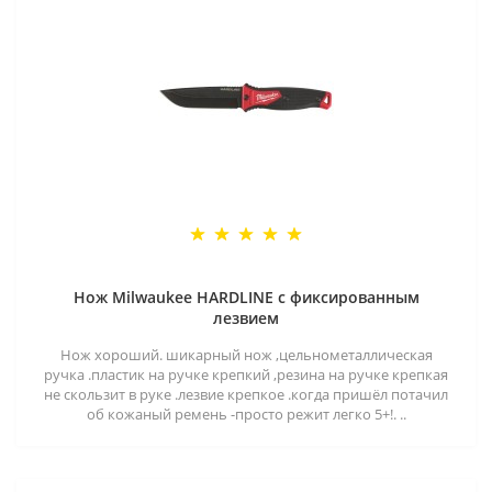
Нож Milwaukee HARDLINE с фиксированным
лезвием
Нож хороший. шикарный нож ,цельнометаллическая
ручка .пластик на ручке крепкий ,резина на ручке крепкая
не скользит в руке .лезвие крепкое .когда пришёл потачил
об кожаный ремень -просто режит легко 5+!. ..