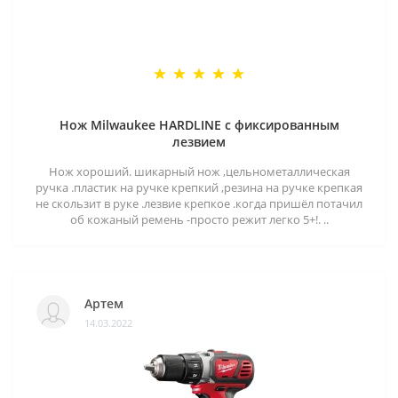
Нож Milwaukee HARDLINE с фиксированным
лезвием
Нож хороший. шикарный нож ,цельнометаллическая
ручка .пластик на ручке крепкий ,резина на ручке крепкая
не скользит в руке .лезвие крепкое .когда пришёл потачил
об кожаный ремень -просто режит легко 5+!. ..
Артем
14.03.2022