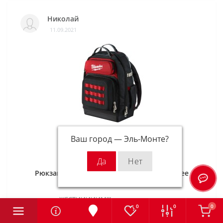
Николай
11.09.2021
Ваш город —
Эль-Монте
?
Рюкзак большой с жестим дном Milwaukee
ЖЕСТИИИИИМ!!! жестим жестим..
0
0
0