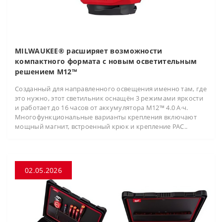
MILWAUKEE® расширяет возможности
компактного формата с новым осветительным
решением M12™
Созданный для направленного освещения именно там, где
это нужно, этот светильник оснащён 3 режимами яркости
и работает до 16 часов от аккумулятора M12™ 4.0 А·ч.
Многофункциональные варианты крепления включают
мощный магнит, встроенный крюк и крепление PAC..
02.05.2026