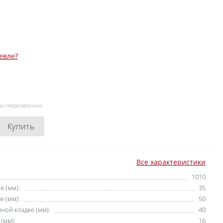
евле?
мы перезвоним
Купить
Все характеристики
1010
е (мм):
35
е (мм):
50
ной кладке (мм):
40
(мм):
16