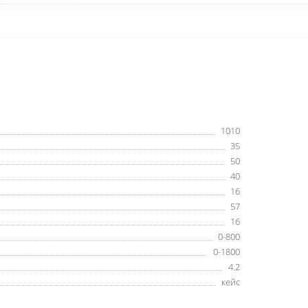
1010
35
50
40
16
57
16
0-800
0-1800
4.2
кейс