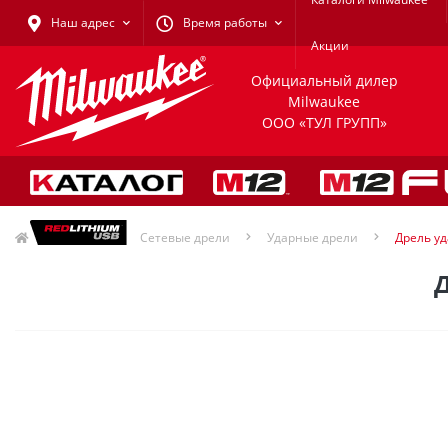
Наш адрес
Время работы
Акции
Официальный дилер
Milwaukee
ООО «ТУЛ ГРУПП»
Дрели
Сетевые дрели
Ударные дрели
Дрель уд