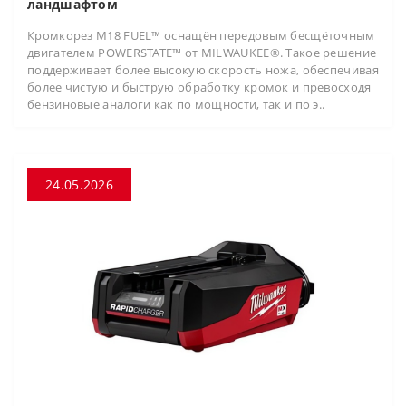
ландшафтом
Кромкорез M18 FUEL™ оснащён передовым бесщёточным
двигателем POWERSTATE™ от MILWAUKEE®. Такое решение
поддерживает более высокую скорость ножа, обеспечивая
более чистую и быструю обработку кромок и превосходя
бензиновые аналоги как по мощности, так и по э..
24.05.2026