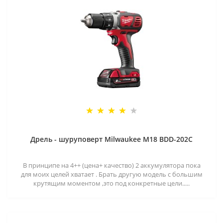
Дрель - шуруповерт Milwaukee M18 BDD-202C
В принципе на 4++ (цена+ качество) 2 аккумулятора пока
для моих целей хватает . Брать другую модель с большим
крутящим моментом ,это под конкретные цели.....