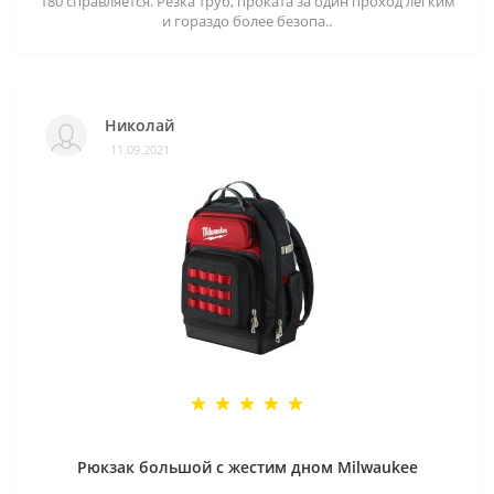
180 справляется. Резка труб, проката за один проход легким
и гораздо более безопа..
Николай
11.09.2021
Рюкзак большой с жестим дном Milwaukee