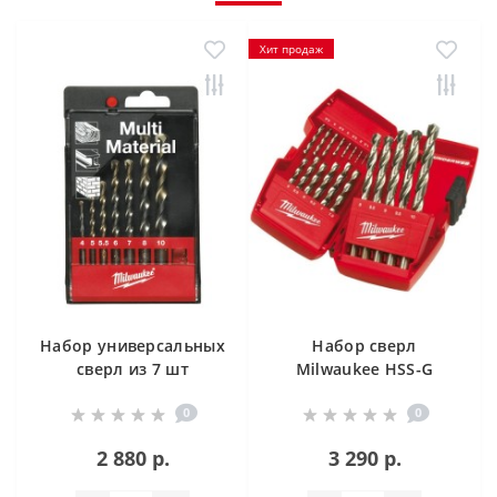
Хит продаж
Набор универсальных
Набор сверл
сверл из 7 шт
Milwaukee HSS-G
Milwaukee MPD
Thunderweb
0
0
4932352336
2 880 р.
3 290 р.