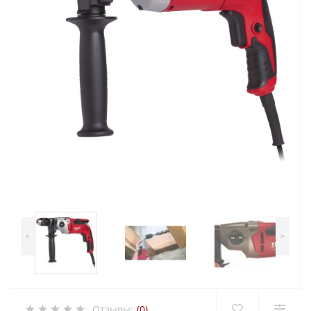
<
>
Отзывы:
(0)