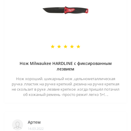
Нож Milwaukee HARDLINE с фиксированным
лезвием
Нож хороший. шикарный нож ,цельнометаллическая
ручка .пластик на ручке крепкий ,резина на ручке крепкая
не скользит в руке .лезвие крепкое .когда пришёл потачил
об кожаный ремень -просто режит легко 5+!. ..
Артем
14.03.2022