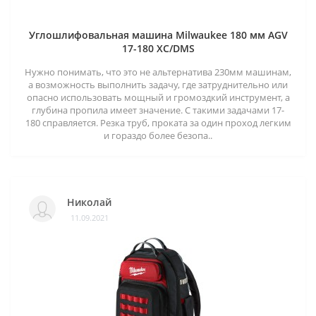
Углошлифовальная машина Milwaukee 180 мм AGV
17-180 XC/DMS
Нужно понимать, что это не альтернатива 230мм машинам,
а возможность выполнить задачу, где затруднительно или
опасно использовать мощный и громоздкий инструмент, а
глубина пропила имеет значение. С такими задачами 17-
180 справляется. Резка труб, проката за один проход легким
и гораздо более безопа..
Николай
11.09.2021