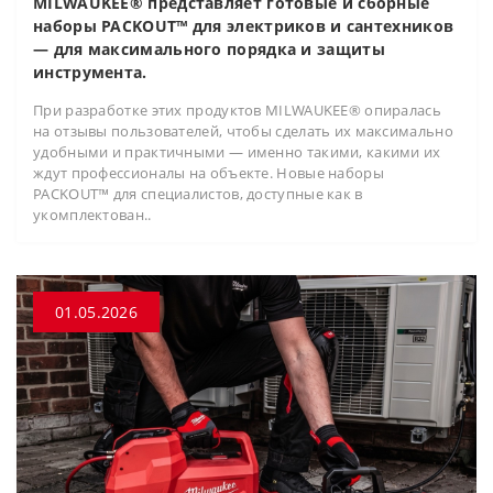
MILWAUKEE® представляет готовые и сборные
наборы PACKOUT™ для электриков и сантехников
— для максимального порядка и защиты
инструмента.
При разработке этих продуктов MILWAUKEE® опиралась
на отзывы пользователей, чтобы сделать их максимально
удобными и практичными — именно такими, какими их
ждут профессионалы на объекте. Новые наборы
PACKOUT™ для специалистов, доступные как в
укомплектован..
01.05.2026