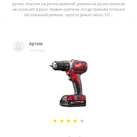
ручка .пластик на ручке крепкий ,резина на ручке крепкая
не скользит в руке .лезвие крепкое .когда пришёл потачил
об кожаный ремень -просто режит легко 5+!. ..
Артем
14.03.2022