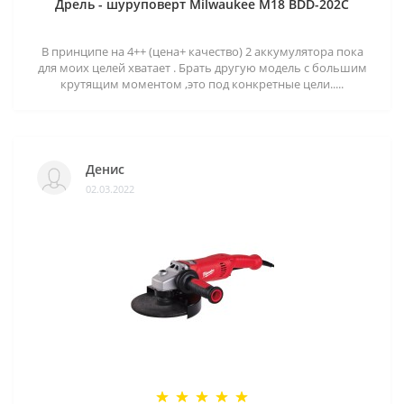
Дрель - шуруповерт Milwaukee M18 BDD-202C
В принципе на 4++ (цена+ качество) 2 аккумулятора пока
для моих целей хватает . Брать другую модель с большим
крутящим моментом ,это под конкретные цели.....
Денис
02.03.2022