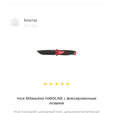
Бештау
18.12.2022
Нож Milwaukee HARDLINE с фиксированным
лезвием
Нож хороший. шикарный нож ,цельнометаллическая