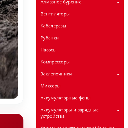
Алмазное бурение
Аккумуляторные полировальные
машины 18V
Вентиляторы
Установки алмазного бурения
Дрели для сухого алмазного
Кабелерезы
сверления
Рубанки
Стойки для алмазного сверления
Насосы
Компрессоры
Заклепочники
Миксеры
Заклепочники аккумуляторные 12v
Заклепочники аккумуляторные 18v
Аккумуляторные фены
Аккумуляторы и зарядные
устройства
Аккумуляторы