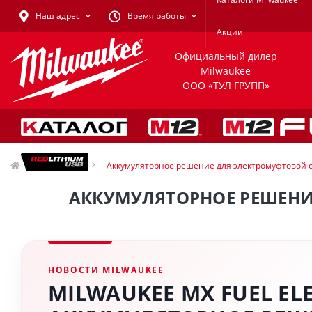
Наш адрес
Время работы
Акции
Официальный дилер
Milwaukee
ООО «ТУЛ ГРУПП»
Новости
Аккумуляторное решение для электромуфтовой св
АККУМУЛЯТОРНОЕ РЕШЕНИЕ
НОВОСТИ MILWAUKEE
MILWAUKEE MX FUEL EL