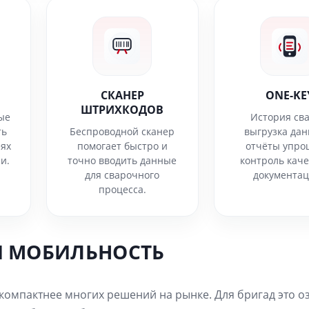
СКАНЕР
ONE-KE
ШТРИХКОДОВ
ые
История сва
ть
Беспроводной сканер
выгрузка дан
еях
помогает быстро и
отчёты упр
и.
точно вводить данные
контроль каче
для сварочного
документа
процесса.
И МОБИЛЬНОСТЬ
 компактнее многих решений на рынке. Для бригад это о