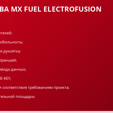
А MX FUEL ELECTROFUSION
ителей;
мобильность;
я рукоятка;
 траншей;
ввода данных;
E-KEY;
и соответствия требованиям проекта;
ительной площадки.