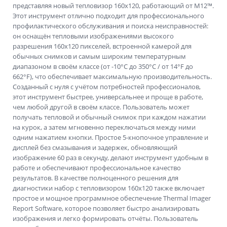
представляя новый тепловизор 160x120, работающий от M12™.
Этот инструмент отлично подходит для профессионального
профилактического обслуживания и поиска неисправностей:
он оснащён тепловыми изображениями высокого
разрешения 160x120 пикселей, встроенной камерой для
обычных снимков и самым широким температурным
диапазоном в своём классе (от -10°C до 350°C / от 14°F до
662°F), что обеспечивает максимальную производительность.
Созданный с нуля с учётом потребностей профессионалов,
этот инструмент быстрее, универсальнее и проще в работе,
чем любой другой в своём классе. Пользователь может
получать тепловой и обычный снимок при каждом нажатии
на курок, а затем мгновенно переключаться между ними
одним нажатием кнопки. Простое 5-кнопочное управление и
дисплей без смазывания и задержек, обновляющий
изображение 60 раз в секунду, делают инструмент удобным в
работе и обеспечивают профессиональное качество
результатов. В качестве полноценного решения для
диагностики набор с тепловизором 160x120 также включает
простое и мощное программное обеспечение Thermal Imager
Report Software, которое позволяет быстро анализировать
изображения и легко формировать отчёты. Пользователь