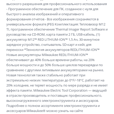
высокого разрешения для профессионального использования
- Программное обеспечение для ПК, созданное с нуля для
быстрого анализа изображений и оперативного
формирования отчётов - Все изображения сохраняются в
универсальном формате JPEG Комплектация: Тепловизор M12
TI, программное обеспечение Thermal Imager Report Software и
руководство на CD-ROM, карта памяти 2 ГБ, USB-кабель, (1)
аккумулятор M12™ RED LITHIUM-ION™ 1,5 Ач, 30-минутное
зарядное устройство, считыватель SD-карт и кейс для
переноски *Технология аккумуляторов REDLITHIUM-ION™
Новые аккумуляторы Milwaukee REDLITHIUM-ION™
обеспечивают до 40% больше времени работы, на 20%
больше мощности и до 50% больше циклов перезарядки по
сравнению с другими литиевыми аккумуляторами на рынке.
Новая технология также стабильно работает при
экстремально низких температурах до 0°F/-18°C, работает на
20% холоднее, не теряет мощность по мере разряда и не имеет
эффекта памяти. Milwaukee Electric Tool Corporation — ведущий
в отрасли производитель и поставщик профессионального,
высоконагруженного электроинструмента и аксессуаров.
Подробнее о полном ассортименте электроинструмента и
аксессуаров Milwaukee® можно узнать на сайте