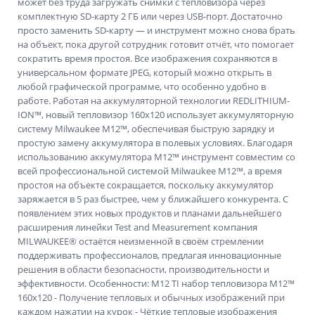
может без труда загружать снимки с тепловизора через
комплектную SD-карту 2 ГБ или через USB-порт. Достаточно
просто заменить SD-карту — и инструмент можно снова брать
на объект, пока другой сотрудник готовит отчёт, что помогает
сократить время простоя. Все изображения сохраняются в
универсальном формате JPEG, который можно открыть в
любой графической программе, что особенно удобно в
работе. Работая на аккумуляторной технологии REDLITHIUM-
ION™, новый тепловизор 160x120 использует аккумуляторную
систему Milwaukee M12™, обеспечивая быструю зарядку и
простую замену аккумулятора в полевых условиях. Благодаря
использованию аккумулятора M12™ инструмент совместим со
всей профессиональной системой Milwaukee M12™, а время
простоя на объекте сокращается, поскольку аккумулятор
заряжается в 5 раз быстрее, чем у ближайшего конкурента. С
появлением этих новых продуктов и планами дальнейшего
расширения линейки Test and Measurement компания
MILWAUKEE® остаётся неизменной в своём стремлении
поддерживать профессионалов, предлагая инновационные
решения в области безопасности, производительности и
эффективности. Особенности: M12 TI набор тепловизора M12™
160x120 - Получение тепловых и обычных изображений при
каждом нажатии на курок - Чёткие тепловые изображения