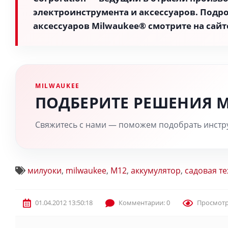
электроинструмента и аксессуаров. Подр
аксессуаров Milwaukee® смотрите на сайт
MILWAUKEE
ПОДБЕРИТЕ РЕШЕНИЯ 
Свяжитесь с нами — поможем подобрать инстру
милуоки
,
milwaukee
,
M12
,
аккумулятор
,
садовая т
01.04.2012 13:50:18
Комментарии: 0
Просмотр