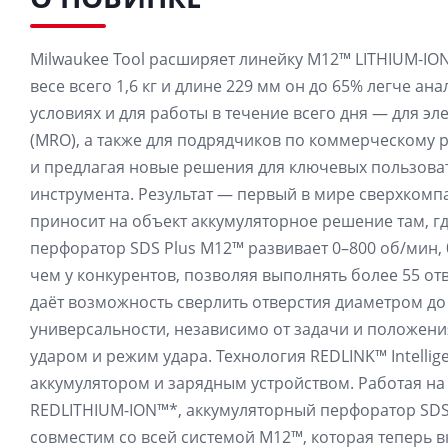
Milwaukee Tool расширяет линейку M12™ LITHIUM-IO
весе всего 1,6 кг и длине 229 мм он до 65% легче а
условиях и для работы в течение всего дня — для э
(MRO), а также для подрядчиков по коммерческому 
и предлагая новые решения для ключевых пользоват
инструмента. Результат — первый в мире сверхком
приносит на объект аккумуляторное решение там, г
перфоратор SDS Plus M12™ развивает 0–800 об/мин, 
чем у конкурентов, позволяя выполнять более 55 от
даёт возможность сверлить отверстия диаметром до
универсальности, независимо от задачи и положени
ударом и режим удара. Технология REDLINK™ Intelli
аккумулятором и зарядным устройством. Работая н
REDLITHIUM-ION™*, аккумуляторный перфоратор SDS
совместим со всей системой M12™, которая теперь 