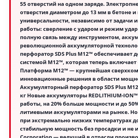
55 отверстий на одном заряде. Электроп
отверстия диаметром до 13 мм в бетоне 
универсальности, независимо от задачи 
работы: сверление с ударом и режим удара
полную связь между инструментом, аккум
революционной аккумуляторной техноло
перфоратор SDS Plus M12™ обеспечивает 
системой M12™, которая теперь включает
Платформа M12™ — крупнейшая сверхкомп
инновационные решения в области мощно
Аккумуляторный перфоратор SDS Plus M12™ -
кг Новые аккумуляторы REDLITHIUM-ION™
работы, на 20% больше мощности и до 50
литиевыми аккумуляторами на рынке. Нов
при экстремально низких температурах до 
стабильную мощность без просадки и не им
Corporation — ведущий в отрасли произв