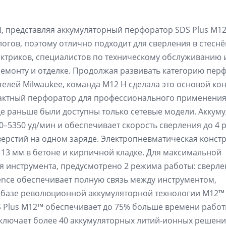
N, представляя аккумуляторный перфоратор SDS Plus M1
налогов, поэтому отлично подходит для сверления в стесн
лектриков, специалистов по техническому обслуживанию 
ремонту и отделке. Продолжая развивать категорию пер
елей Milwaukee, команда M12 H сделала это основой ко
пактный перфоратор для профессионального применения
де раньше были доступны только сетевые модели. Аккум
0–5350 уд/мин и обеспечивает скорость сверления до 4 
верстий на одном заряде. Электропневматическая конст
 13 мм в бетоне и кирпичной кладке. Для максимальной
я инструмента, предусмотрено 2 режима работы: сверле
gence обеспечивает полную связь между инструментом,
а базе революционной аккумуляторной технологии M12™
 Plus M12™ обеспечивает до 75% больше времени работ
включает более 40 аккумуляторных литий-ионных решени