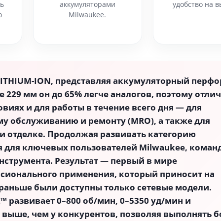
ь
аккумуляторами
удобство на в
о
Milwaukee.
LITHIUM-ION, представляя аккумуляторный перфо
ине 229 мм он до 65% легче аналогов, поэтому отли
виях и для работы в течение всего дня — для
му обслуживанию и ремонту (MRO), а также для
и отделке. Продолжая развивать категорию
 для ключевых пользователей Milwaukee, коман
нструмента. Результат — первый в мире
сионального применения, который приносит на
 раньше были доступны только сетевые модели.
 развивает 0–800 об/мин, 0–5350 уд/мин и
з выше, чем у конкурентов, позволяя выполнять б