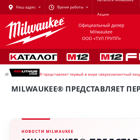
Наш адрес
Время работы
Акции
Официальный дилер
Milwaukee
ООО «ТУЛ ГРУПП»
Milwaukee® представляет первый в мире сверхкомпактный акк
MILWAUKEE® ПРЕДСТАВЛЯЕТ П
НОВОСТИ MILWAUKEE