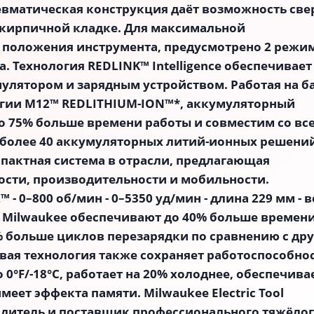
невматическая конструкция даёт возможность све
и кирпичной кладке. Для максимальной
и положения инструмента, предусмотрено 2 режи
. Технология REDLINK™ Intelligence обеспечивает
улятором и зарядным устройством. Работая на б
гии M12™ REDLITHIUM-ION™*, аккумуляторный
до 75% больше времени работы и совместим со вс
 более 40 аккумуляторных литий-ионных решений
актная система в отрасли, предлагающая
сти, производительности и мобильности.
 0–800 об/мин - 0–5350 уд/мин - длина 229 мм - ве
 Milwaukee обеспечивают до 40% больше времен
% больше циклов перезарядки по сравнению с др
ая технология также сохраняет работоспособно
0°F/-18°C, работает на 20% холоднее, обеспечива
еет эффекта памяти. Milwaukee Electric Tool
одитель и поставщик профессионального тяжёло