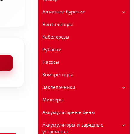
машины 12V
Алмазное бурение
Аккумуляторные полировальные
машины 18V
Вентиляторы
Установки алмазного бурения
Дрели для сухого алмазного
Кабелерезы
сверления
Рубанки
Стойки для алмазного сверления
Насосы
Компрессоры
Заклепочники
Миксеры
Заклепочники аккумуляторные 12v
Заклепочники аккумуляторные 18v
Аккумуляторные фены
Аккумуляторы и зарядные
устройства