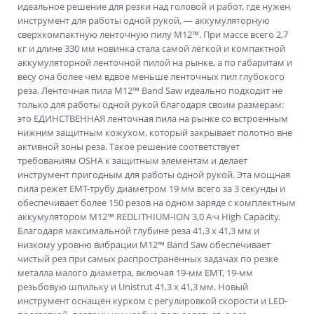
идеальное решение для резки над головой и работ, где нужен
инструмент для работы одной рукой, — аккумуляторную
сверхкомпактную ленточную пилу M12™. При массе всего 2,7
кг и длине 330 мм новинка стала самой лёгкой и компактной
аккумуляторной ленточной пилой на рынке, а по габаритам и
весу она более чем вдвое меньше ленточных пил глубокого
реза. Ленточная пила M12™ Band Saw идеально подходит не
только для работы одной рукой благодаря своим размерам:
это ЕДИНСТВЕННАЯ ленточная пила на рынке со встроенным
нижним защитным кожухом, который закрывает полотно вне
активной зоны реза. Такое решение соответствует
требованиям OSHA к защитным элементам и делает
инструмент пригодным для работы одной рукой. Эта мощная
пила режет EMT-трубу диаметром 19 мм всего за 3 секунды и
обеспечивает более 150 резов на одном заряде с комплектным
аккумулятором M12™ REDLITHIUM-ION 3,0 А·ч High Capacity.
Благодаря максимальной глубине реза 41,3 x 41,3 мм и
низкому уровню вибрации M12™ Band Saw обеспечивает
чистый рез при самых распространённых задачах по резке
металла малого диаметра, включая 19-мм EMT, 19-мм
резьбовую шпильку и Unistrut 41,3 x 41,3 мм. Новый
инструмент оснащён курком с регулировкой скорости и LED-