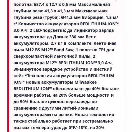
полотна: 687,4 x 12,7 x 0,5 мм Максимальная
глубина реза: 41,3 x 41,3 мм Максимальная
глубина реза (труба): Ø41,3 мм Вибрация: 1,5 м/
с² Количество аккумуляторов REDLITHIUM-ION™
3,0 А·ч: 2 LED-подсветка: да Индикатор заряда
аккумулятора: да Длина: 330 мм Вес с
аккумулятором: 2,7 кг В комплекте: ленточная
пила M12 BS M12™ Band Saw, 1 полотно TPI для
сверхкомпактной ленточной пилы, 2
аккумулятора M12™ REDLITHIUM-ION™ 3,0 А·ч,
30-минутное зарядное устройство и жёсткий
кейс *Технология аккумуляторов REDLITHIUM-
ION™ Новые аккумуляторы Milwaukee
REDLITHIUM-ION™ обеспечивают до 40% больше
времени работы, на 20% больше мощности и
до 50% больше циклов перезаряда по
сравнению с другими литий-ионными
аккумуляторами на рынке. Новая технология
также стабильно работает при экстремально
низких температурах до 0°F/-18°C, на 20%