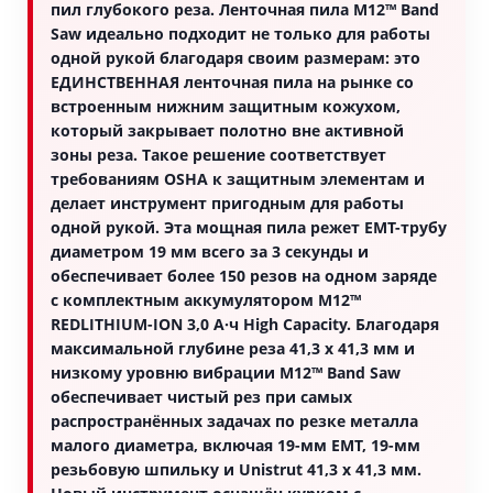
пил глубокого реза. Ленточная пила M12™ Band
Saw идеально подходит не только для работы
одной рукой благодаря своим размерам: это
ЕДИНСТВЕННАЯ ленточная пила на рынке со
встроенным нижним защитным кожухом,
который закрывает полотно вне активной
зоны реза. Такое решение соответствует
требованиям OSHA к защитным элементам и
делает инструмент пригодным для работы
одной рукой. Эта мощная пила режет EMT-трубу
диаметром 19 мм всего за 3 секунды и
обеспечивает более 150 резов на одном заряде
с комплектным аккумулятором M12™
REDLITHIUM-ION 3,0 А·ч High Capacity. Благодаря
максимальной глубине реза 41,3 x 41,3 мм и
низкому уровню вибрации M12™ Band Saw
обеспечивает чистый рез при самых
распространённых задачах по резке металла
малого диаметра, включая 19-мм EMT, 19-мм
резьбовую шпильку и Unistrut 41,3 x 41,3 мм.