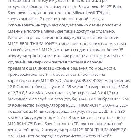
подсветкой, поэтому им удобно пользоваться, а рез
получается быстрым и аккуратным. В комплект M12™ Band
Saw также входит новое полотно Milwaukee® TPI для
сверхкомпактной переносной ленточной пилы, и
использовать инструмент следует только с этим полотном.
Сменные полотна Milwaukee также доступны отдельно.
Работая на революционной аккумуляторной технологии
M12™ REDLITHIUM-ION™*, новая ленточная пила совместима
со всей системой M12™, которая сегодня включает более 35
аккумуляторных литий-ионных решений. Платформа M12™ —
крупнейшая сверхкомпактная система в отрасли,
предлагающая инновационные решения по мощности,
производительности и мобильности. Технические
характеристики (M12 BS-32C) Артикул: 4933431320 Напряжение:
12 В Скорость без нагрузки: 0–85 м/мин Размер полотна: 687,4
x 12,7 x 0,5 мм Максимальная глубина реза: 41,3 x 41,3 мм
Максимальная глубина реза (труба): Ø41,3 мм Вибрация: 1,5 м/
с² Количество аккумуляторов REDLITHIUM-ION™ 3,0 А·ч: 2 LED-
подсветка: да Индикатор заряда аккумулятора: да Длина: 330
мм Вес с аккумулятором: 2,7 кг В комплекте: ленточная пила
M12 BS M12™ Band Saw, 1 полотно TPI для сверхкомпактной
ленточной пилы, 2 аккумулятора M12™ REDLITHIUM-ION™ 3,0
А·ч, 30-минутное зарядное устройство и жёсткий кейс