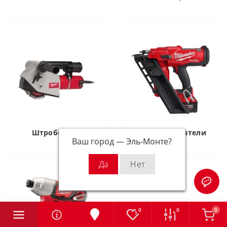
Штроборезы
Гвоздезабиватели
Ваш город —
Эль-Монте
?
0
0
0