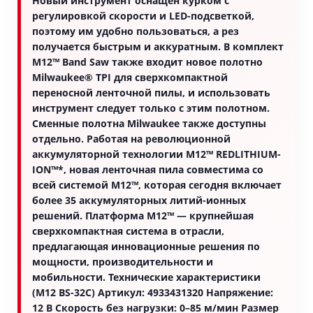
Новый инструмент оснащён курком с
регулировкой скорости и LED-подсветкой,
поэтому им удобно пользоваться, а рез
получается быстрым и аккуратным. В комплект
M12™ Band Saw также входит новое полотно
Milwaukee® TPI для сверхкомпактной
переносной ленточной пилы, и использовать
инструмент следует только с этим полотном.
Сменные полотна Milwaukee также доступны
отдельно. Работая на революционной
аккумуляторной технологии M12™ REDLITHIUM-
ION™*, новая ленточная пила совместима со
всей системой M12™, которая сегодня включает
более 35 аккумуляторных литий-ионных
решений. Платформа M12™ — крупнейшая
сверхкомпактная система в отрасли,
предлагающая инновационные решения по
мощности, производительности и
мобильности. Технические характеристики
(M12 BS-32C) Артикул: 4933431320 Напряжение:
12 В Скорость без нагрузки: 0–85 м/мин Размер