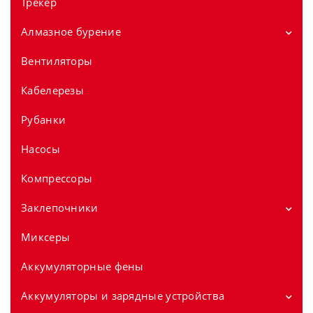
Аккумуляторные полировальные машины 12V
Трекер
Аккумуляторные полировальные машины 18V
Алмазное бурение
Вентиляторы
Установки алмазного бурения
Дрели для сухого алмазного сверления
Кабелерезы
Стойки для алмазного сверления
Рубанки
Насосы
Компрессоры
Заклепочники
Миксеры
Заклепочники аккумуляторные 12v
Заклепочники аккумуляторные 18v
Аккумуляторные фены
Аккумуляторы и зарядные устройства