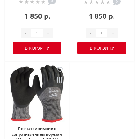
0
0
1 850 р.
1 850 р.
-
+
-
+
В КОРЗИНУ
В КОРЗИНУ
Перчатки зимние с
сопротивлением порезам