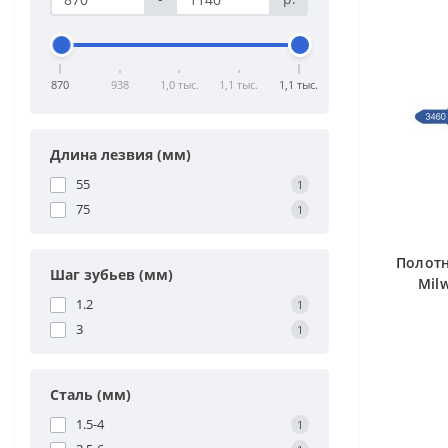
870
938
1,0 тыс.
1,1 тыс.
1,1 тыс.
Длина лезвия (мм)
55
1
75
1
Полотн
Шаг зубьев (мм)
Mil
1.2
1
3
1
Сталь (мм)
1.5-4
1