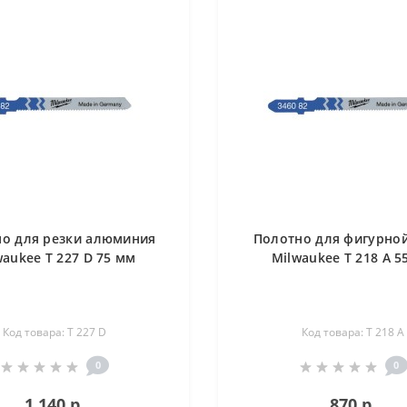
о для резки алюминия
Полотно для фигурной
waukee T 227 D 75 мм
Milwaukee T 218 A 5
Код товара: T 227 D
Код товара: T 218 A
0
0
1 140 р.
870 р.