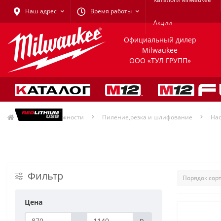
Наш адрес
Время работы
Акции
Официальный дилер
Milwaukee
ООО «ТУЛ ГРУПП»
Принадлежности
Пиление,резка и шлифование
Hac
Фильтр
Цена
-
р.