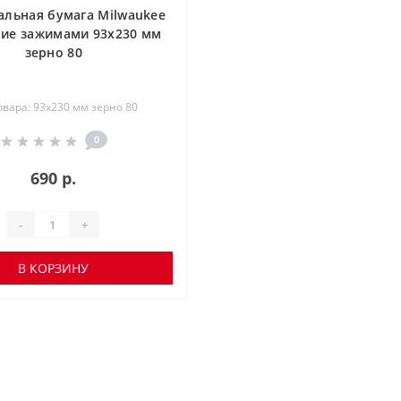
льная бумага Milwaukee
ие зажимами 93х230 мм
зерно 80
овара: 93х230 мм зерно 80
0
690 р.
-
+
В КОРЗИНУ