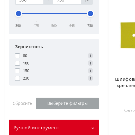
390
475
560
645
730
Зернистость
80
1
100
1
150
1
230
1
Шлифова
креплен
Сбросить
Выберите фильтры
Код то
Ручной инструмент