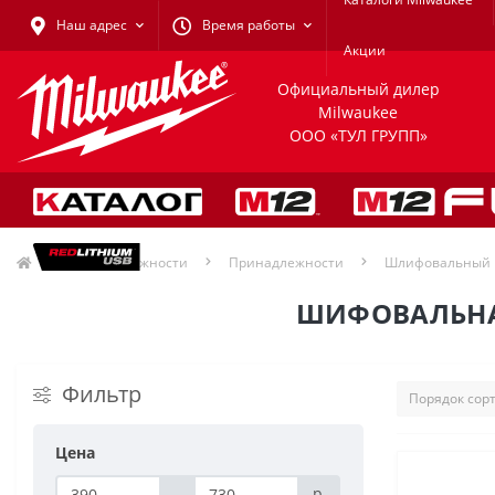
Наш адрес
Время работы
Акции
Официальный дилер
Milwaukee
ООО «ТУЛ ГРУПП»
Принадлежности
Принадлежности
Шлифовальный 
ШИФОВАЛЬНАЯ
Фильтр
Цена
-
р.