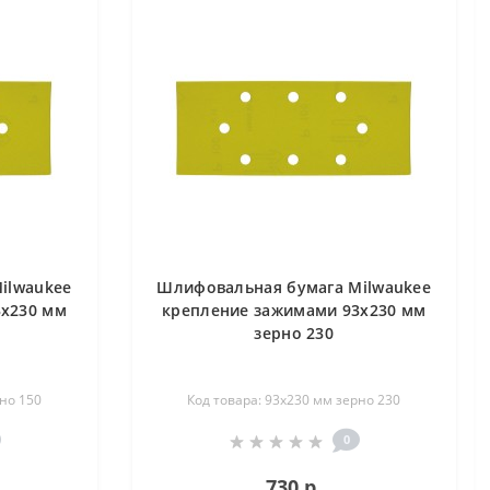
ilwaukee
Шлифовальная бумага Milwaukee
3х230 мм
крепление зажимами 93х230 мм
зерно 230
рно 150
Код товара: 93х230 мм зерно 230
0
730 р.