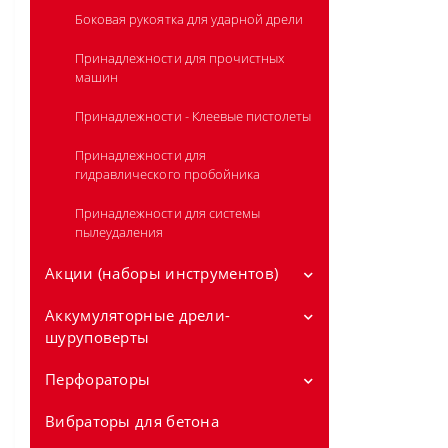
Боковая рукоятка для ударной дрели
Принадлежности для прочистных
машин
Принадлежности - Клеевые пистолеты
Принадлежности для
гидравлического пробойника
Принадлежности для системы
пылеудаления
Акции (наборы инструментов)
Аккумуляторные дрели-
Аккумуляторные наборы
инструментов 12V
шуруповерты
Аккумуляторные наборы
Перфораторы
Аккумуляторные дрели-
инструментов 18V
шуруповерты 12V
Вибраторы для бетона
Сетевые перфораторы SDS-plus
Все в сад
Аккумуляторные безударные дрели-
Аккумуляторные дрели-