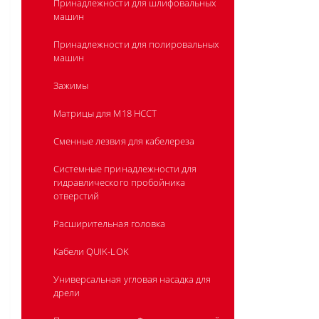
Биты для шуруповертов PH
Принадлежности для шлифовальных
машин
OSD2 - угловая насадка для
шуруповерта / дрель
Принадлежности для полировальных
машин
Зажимы
Матрицы для M18 HCCT
Сменные лезвия для кабелереза
Системные принадлежности для
гидравлического пробойника
отверстий
Расширительная головка
Кабели QUIK-LOK
Универсальная угловая насадка для
дрели