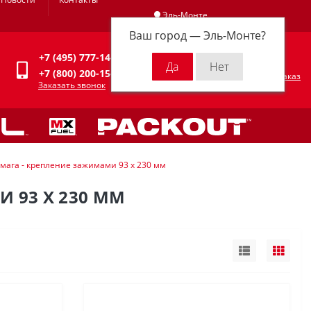
Эль-Монте
Ваш город —
Эль-Монте
?
Личный кабинет
+7 (495) 777-14-94
0
0 р.
+7 (800) 200-15-94
Оформить заказ
Заказать звонок
ага - крепление зажимами 93 х 230 мм
 93 Х 230 ММ